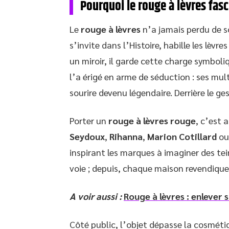
Pourquoi le rouge à lèvres fasci
Le
rouge à lèvres
n’a jamais perdu de so
s’invite dans l’Histoire, habille les lèvr
un miroir, il garde cette charge symbol
l’a érigé en arme de séduction : ses mul
sourire devenu légendaire. Derrière le g
Porter un
rouge à lèvres rouge
, c’est 
Seydoux
,
Rihanna
,
Marion Cotillard
o
inspirant les marques à imaginer des tei
voie ; depuis, chaque maison revendique 
A voir aussi :
Rouge à lèvres : enlever 
Côté public, l’objet dépasse la cosmétiqu