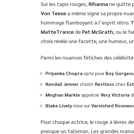
Sur les tapis rouges,
Rihanna
ne quitte p
Von Teese
a même signé sa propre nua
hommage flamboyant à l’esprit rétro.
T
MatteTrance
de
Pat McGrath
, ou le 
choix révèle une facette, une humeur, un
Parmi les nuances fétiches des célébrités
Priyanka Chopra
opte pour
Boy Gorgeo
Kendall Jenner
choisit
Restless
chez
Es
Meghan Markle
apprécie
Very Victoria
d
Blake Lively
mise sur
Varnished Rosewo
Pour chaque actrice, le rouge à lèvres d
presque un talisman. Les grandes mais