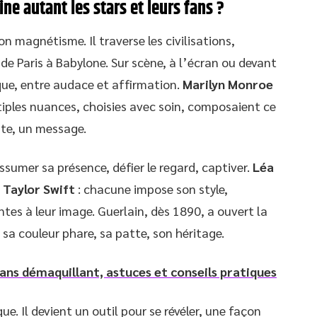
ne autant les stars et leurs fans ?
n magnétisme. Il traverse les civilisations,
es de Paris à Babylone. Sur scène, à l’écran ou devant
ique, entre audace et affirmation.
Marilyn Monroe
tiples nuances, choisies avec soin, composaient ce
este, un message.
assumer sa présence, défier le regard, captiver.
Léa
u
Taylor Swift
: chacune impose son style,
ntes à leur image. Guerlain, dès 1890, a ouvert la
sa couleur phare, sa patte, son héritage.
sans démaquillant, astuces et conseils pratiques
e. Il devient un outil pour se révéler, une façon