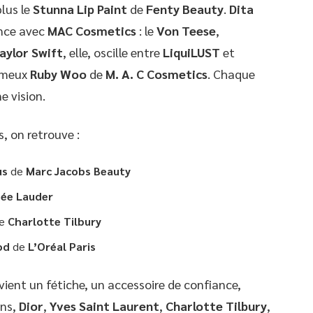
lus le
Stunna Lip Paint
de
Fenty Beauty
.
Dita
nce avec
MAC Cosmetics
: le
Von Teese
,
aylor Swift
, elle, oscille entre
LiquiLUST
et
fameux
Ruby Woo
de
M. A. C Cosmetics
. Chaque
e vision.
, on retrouve :
us
de
Marc Jacobs Beauty
tée Lauder
e
Charlotte Tilbury
od
de
L’Oréal Paris
evient un fétiche, un accessoire de confiance,
ons,
Dior
,
Yves Saint Laurent
,
Charlotte Tilbury
,