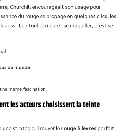
erre, Churchill encourageait son usage pour
issance du rouge se propage en quelques clics, les
 aussi. Le rituel demeure : se maquiller, c’est se
al :
ndus au monde
é
une même fascination
nt les acteurs choisissent la teinte
a une stratégie. Trouver le
rouge à lèvres
parfait,