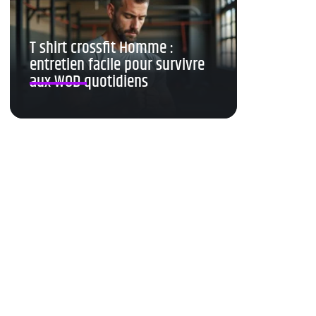
T shirt crossfit Homme :
entretien facile pour survivre
aux WOD quotidiens