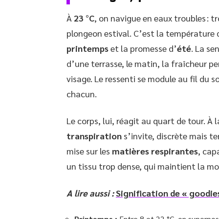
À
23 °C
, on navigue en eaux troubles : t
plongeon estival. C’est la température du
printemps
et la promesse d’
été
. La se
d’une terrasse, le matin, la fraîcheur pe
visage. Le ressenti se module au fil du s
chacun.
Le corps, lui, réagit au quart de tour. À 
transpiration
s’invite, discrète mais te
mise sur les
matières respirantes
, cap
un tissu trop dense, qui maintient la moit
A lire aussi :
Signification de « goodie
Printemps :
Entre 8 et 22 °C, on superpose