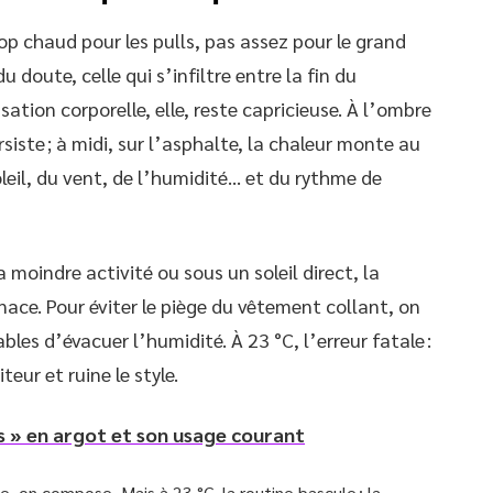
rop chaud pour les pulls, pas assez pour le grand
 doute, celle qui s’infiltre entre la fin du
nsation corporelle, elle, reste capricieuse. À l’ombre
rsiste ; à midi, sur l’asphalte, la chaleur monte au
oleil, du vent, de l’humidité… et du rythme de
la moindre activité ou sous un soleil direct, la
nace. Pour éviter le piège du vêtement collant, on
ables d’évacuer l’humidité. À 23 °C, l’erreur fatale :
eur et ruine le style.
s » en argot et son usage courant
, on compose. Mais à 23 °C, la routine bascule : la