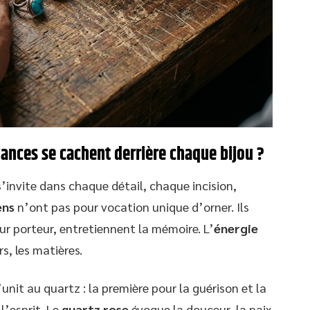
ances se cachent derrière chaque bijou ?
’invite dans chaque détail, chaque incision,
ens
n’ont pas pour vocation unique d’orner. Ils
r porteur, entretiennent la mémoire. L’
énergie
rs, les matières.
unit au quartz : la première pour la guérison et la
l’esprit. Le
quartz rose
évoque la douceur, la paix