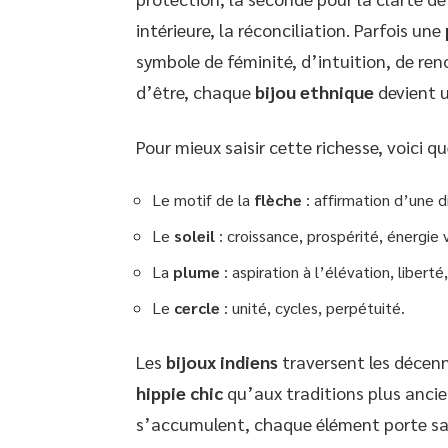
intérieure, la réconciliation. Parfois une
symbole de féminité, d’intuition, de r
d’être, chaque
bijou ethnique
devient u
Pour mieux saisir cette richesse, voici
Le motif de la
flèche
: affirmation d’une di
Le
soleil
: croissance, prospérité, énergie 
La
plume
: aspiration à l’élévation, liberté
Le
cercle
: unité, cycles, perpétuité.
Les
bijoux indiens
traversent les décenn
hippie chic
qu’aux traditions plus anci
s’accumulent, chaque élément porte sa pa