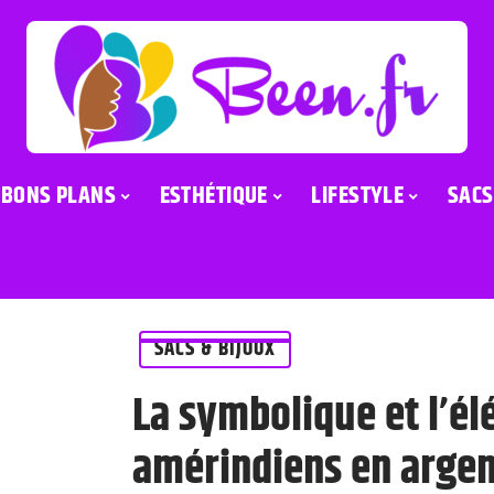
BONS PLANS
ESTHÉTIQUE
LIFESTYLE
SACS
SACS & BIJOUX
La symbolique et l’él
amérindiens en argen