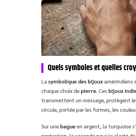
Quels symboles et quelles croy
La
symbolique des bijoux
amérindiens s
chaque choix de
pierre
. Ces
bijoux indi
transmettent un message, protègent leu
circule, portée par les formes, les couleu
Sur une
bague
en argent, la turquoise s’
protection, la seconde pour la clarté de 