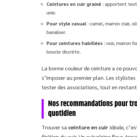
Ceintures en cuir grainé
: apportent textu
unie.
Pour style casual
: camel, marron clair, o
banaliser.
Pour ceintures habillées
: noir, marron f
boucle discrète.
La bonne couleur de ceinture a ce pouvo
s’imposer au premier plan. Les stylistes 
tester des associations, tout en restant
Nos recommandations pour trouv
quotidien
Trouver sa
ceinture en cuir
idéale, c’est
finition du cuir. Un cuir pleine fleur, tr