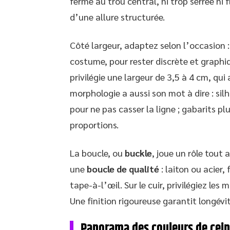
ferme au trou central, ni trop serrée ni 
d’une allure structurée.
Côté largeur, adaptez selon l’occasion :
costume, pour rester discrète et graphi
privilégie une largeur de 3,5 à 4 cm, qu
morphologie a aussi son mot à dire : si
pour ne pas casser la ligne ; gabarits plu
proportions.
La boucle, ou
buckle
, joue un rôle tout 
une
boucle de qualité
: laiton ou acier,
tape-à-l’œil. Sur le cuir, privilégiez les m
Une finition rigoureuse garantit longévit
Panorama des couleurs de ceint