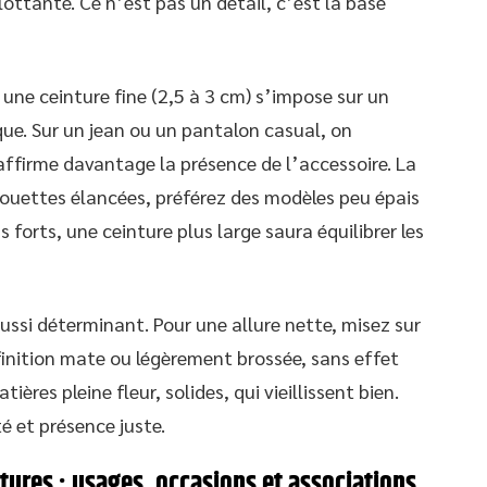
flottante. Ce n’est pas un détail, c’est la base
 une ceinture fine (2,5 à 3 cm) s’impose sur un
que. Sur un jean ou un pantalon casual, on
i affirme davantage la présence de l’accessoire. La
lhouettes élancées, préférez des modèles peu épais
s forts, une ceinture plus large saura équilibrer les
aussi déterminant. Pour une allure nette, misez sur
 finition mate ou légèrement brossée, sans effet
atières pleine fleur, solides, qui vieillissent bien.
é et présence juste.
ures : usages, occasions et associations